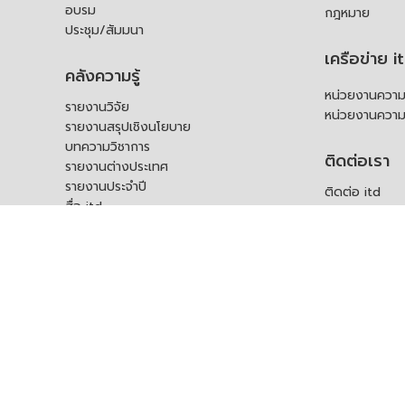
อบรม
กฎหมาย
ประชุม/สัมมนา
เครือข่าย i
คลังความรู้
หน่วยงานความร
รายงานวิจัย
หน่วยงานความ
รายงานสรุปเชิงนโยบาย
บทความวิชาการ
ติดต่อเรา
รายงานต่างประเทศ
รายงานประจำปี
ติดต่อ itd
สื่อ itd
ร้องเรียน
เอกสารเผยแพร่อื่น ๆ
ช่องทางรับฟัง
คำถามที่พบบ่อ
แบบคำร้องขอใช
บุคคล
สอบถามข้อมูลเพ
ร้องขอชุดข้อม