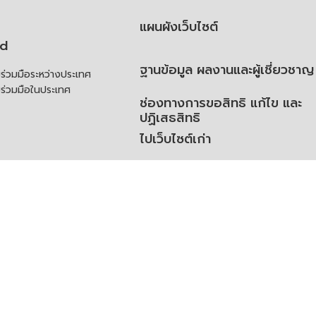
แผนผังเว็บไซต์
td
ฐานข้อมูล ผลงานและผู้เชี่ยวชาญ
่วมมือระหว่างประเทศ
ร่วมมือในประเทศ
ช่องทางการขอสิทธิ แก้ไข และ
ปฏิเสธสิทธิ
ไปเว็บไซต์เก่า
ความคิดเห็น
ย
้สิทธิของเจ้าของข้อมูลส่วน
ิ่มเติม
ูลเปิด (Open Dataset)