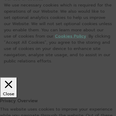
We use necessary cookies which is required for the
operations of our Website. We also would like to
set optional analytics cookies to help us improve
our Website. We will not set optional cookies unless
you enable them. You can learn more about our
use of cookies from our
Cookies Policy
. By clicking
“Accept All Cookies”, you agree to the storing and
use of cookies on your device to enhance site
navigation, analyze site usage, and to assist in our
public relations efforts.
Close
Privacy Overview
This website uses cookies to improve your experience
while you navigate through the website. Out of these,