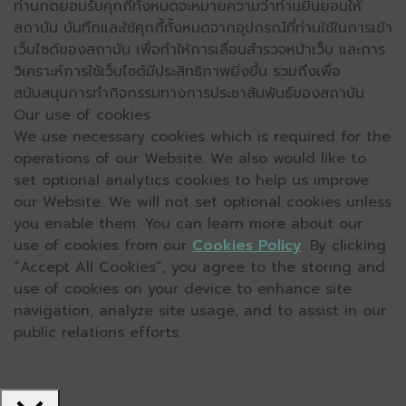
ท่านกดยอมรับคุกกี้ทั้งหมดจะหมายความว่าท่านยินยอมให้
สถาบัน บันทึกและใช้คุกกี้ทั้งหมดจากอุปกรณ์ที่ท่านใช้ในการเข้า
เว็บไซต์ของสถาบัน เพื่อทำให้การเลื่อนสำรวจหน้าเว็บ และการ
วิเคราะห์การใช้เว็บไซต์มีประสิทธิภาพยิ่งขึ้น รวมถึงเพื่อ
สนับสนุนการทำกิจกรรมทางการประชาสัมพันธ์ของสถาบัน
Our use of cookies
We use necessary cookies which is required for the
operations of our Website. We also would like to
set optional analytics cookies to help us improve
our Website. We will not set optional cookies unless
you enable them. You can learn more about our
use of cookies from our
Cookies Policy
. By clicking
“Accept All Cookies”, you agree to the storing and
use of cookies on your device to enhance site
navigation, analyze site usage, and to assist in our
public relations efforts.