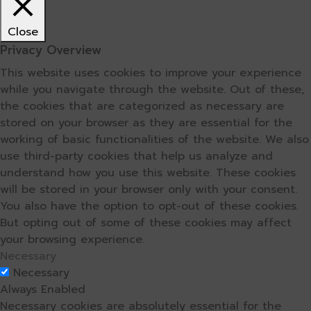
Close
Privacy Overview
This website uses cookies to improve your experience
while you navigate through the website. Out of these,
the cookies that are categorized as necessary are
stored on your browser as they are essential for the
working of basic functionalities of the website. We also
use third-party cookies that help us analyze and
understand how you use this website. These cookies
will be stored in your browser only with your consent.
You also have the option to opt-out of these cookies.
But opting out of some of these cookies may affect
your browsing experience.
Necessary
Necessary
Always Enabled
Necessary cookies are absolutely essential for the