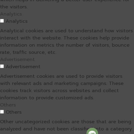
the visitors.
Analytics
Analytics
Analytical cookies are used to understand how visitors
interact with the website. These cookies help provide
information on metrics the number of visitors, bounce
rate, traffic source, etc.
Advertisement
Advertisement
Advertisement cookies are used to provide visitors
with relevant ads and marketing campaigns. These
cookies track visitors across websites and collect
information to provide customized ads.
Others
Others
Other uncategorized cookies are those that are being
analyzed and have not been classified into a category