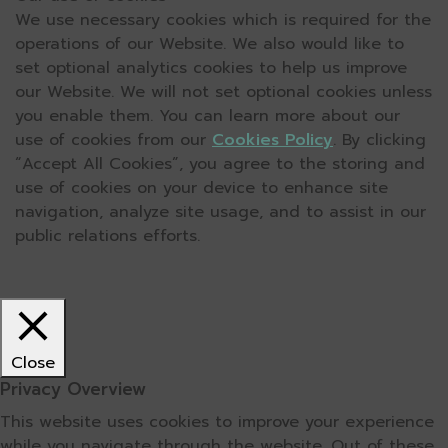
We use necessary cookies which is required for the
operations of our Website. We also would like to
set optional analytics cookies to help us improve
our Website. We will not set optional cookies unless
you enable them. You can learn more about our
use of cookies from our
Cookies Policy
. By clicking
“Accept All Cookies”, you agree to the storing and
use of cookies on your device to enhance site
navigation, analyze site usage, and to assist in our
public relations efforts.
Close
Privacy Overview
This website uses cookies to improve your experience
while you navigate through the website. Out of these,