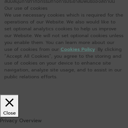
สนับสนุนการทำกิจกรรมทางการประชาสัมพันธ์ของสถาบัน
Our use of cookies
We use necessary cookies which is required for the
operations of our Website. We also would like to
set optional analytics cookies to help us improve
our Website. We will not set optional cookies unless
you enable them. You can learn more about our
use of cookies from our
Cookies Policy
. By clicking
“Accept All Cookies”, you agree to the storing and
use of cookies on your device to enhance site
navigation, analyze site usage, and to assist in our
public relations efforts.
Close
Privacy Overview