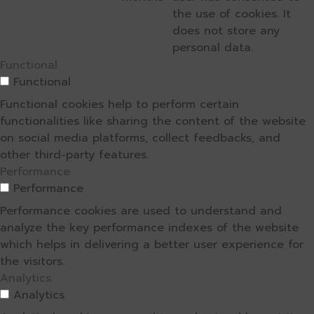
the use of cookies. It
does not store any
personal data.
Functional
Functional
Functional cookies help to perform certain
functionalities like sharing the content of the website
on social media platforms, collect feedbacks, and
other third-party features.
Performance
Performance
Performance cookies are used to understand and
analyze the key performance indexes of the website
which helps in delivering a better user experience for
the visitors.
Analytics
Analytics