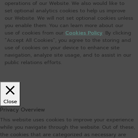
operations of our Website. We also would like to
set optional analytics cookies to help us improve
our Website. We will not set optional cookies unless
you enable them. You can learn more about our
use of cookies from our
Cookies Policy
. By clicking
“Accept All Cookies”, you agree to the storing and
use of cookies on your device to enhance site
navigation, analyze site usage, and to assist in our
public relations efforts.
Close
Privacy Overview
This website uses cookies to improve your experience
while you navigate through the website. Out of these,
the cookies that are categorized as necessary are