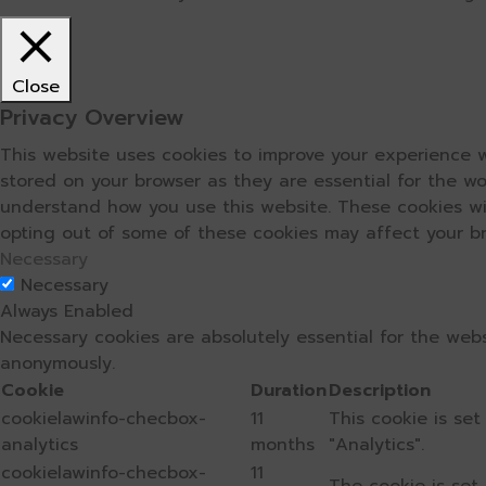
Close
Privacy Overview
This website uses cookies to improve your experience w
stored on your browser as they are essential for the wo
understand how you use this website. These cookies wil
opting out of some of these cookies may affect your b
Necessary
Necessary
Always Enabled
Necessary cookies are absolutely essential for the webs
anonymously.
Cookie
Duration
Description
cookielawinfo-checbox-
11
This cookie is se
analytics
months
"Analytics".
cookielawinfo-checbox-
11