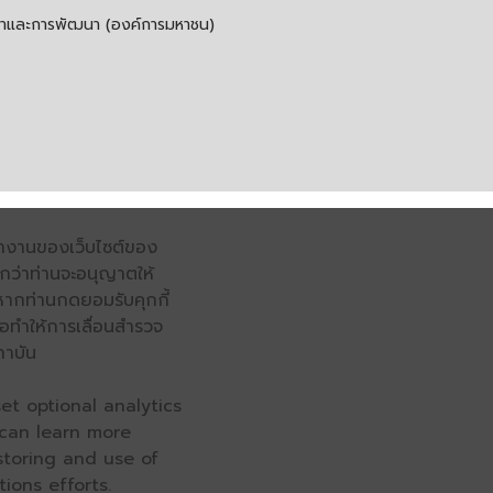
รค้าและการพัฒนา (องค์การมหาชน)
รทำงานของเว็บไซต์ของ
จนกว่าท่านจะอนุญาตให้
หากท่านกดยอมรับคุกกี้
่อทำให้การเลื่อนสำรวจ
ถาบัน
et optional analytics
 can learn more
 storing and use of
ions efforts.