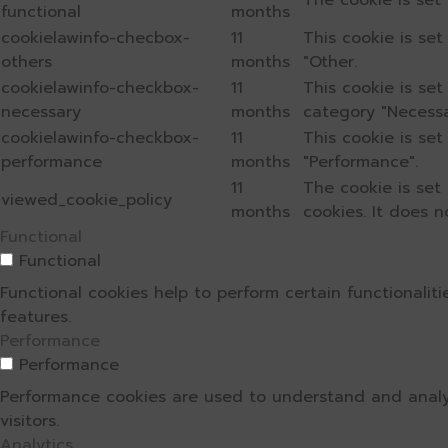
The cookie is set
functional
months
cookielawinfo-checbox-
11
This cookie is se
others
months
"Other.
cookielawinfo-checkbox-
11
This cookie is se
necessary
months
category "Necessa
cookielawinfo-checkbox-
11
This cookie is se
performance
months
"Performance".
11
The cookie is set
viewed_cookie_policy
months
cookies. It does n
Functional
Functional
Functional cookies help to perform certain functionalit
features.
Performance
Performance
Performance cookies are used to understand and analyz
visitors.
Analytics