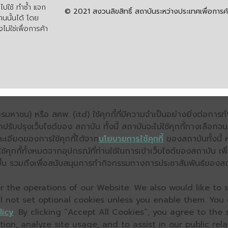
ปใช้ ทำซ้ำ แจก
© 2021 สงวนลิขสิทธิ์ สถาบันระหว่างประเทศเพื่อกา
นนั้นได้ โดย
ไม่ใช่เพื่อการค้า
มหาชน) หรือ สคพ. (itd) ใช้คุกกี้ที่มีความจำเป็นอย่างยิ่งต่อกา
ถปรับปรุงเว็บไซต์ของ สถาบัน ทั้งนี้ สถาบันจะไม่ใช้คุกกี้ทางเลือก
ะเอียดของการใช้คุกกี้ได้จาก
นโยบายการใช้คุกกี้
ของสถาบันทั้งนี้ 
คุกกี้ทั้งหมดจากอุปกรณ์ที่ท่านใช้ในการเข้าเว็บไซต์ของสถาบัน เพื
ิ่งขึ้น รวมถึงเพื่อสนับสนุนการทำกิจกรรมทางการประชาสัมพันธ์ของส
 the operations of our Website. We also would like to s
ll not set optional cookies unless you enable them. You
licy
. By clicking “Accept All Cookies”, you agree to the
on, analyze site usage, and to assist in our public relat