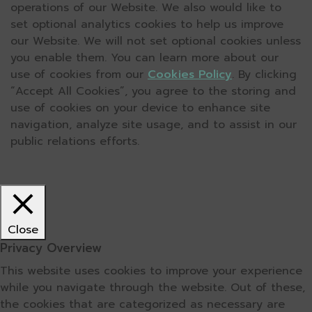
operations of our Website. We also would like to
set optional analytics cookies to help us improve
our Website. We will not set optional cookies unless
you enable them. You can learn more about our
use of cookies from our
Cookies Policy
. By clicking
“Accept All Cookies”, you agree to the storing and
use of cookies on your device to enhance site
navigation, analyze site usage, and to assist in our
public relations efforts.
Close
Privacy Overview
This website uses cookies to improve your experience
while you navigate through the website. Out of these,
the cookies that are categorized as necessary are