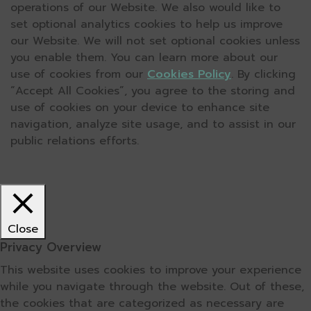
operations of our Website. We also would like to
set optional analytics cookies to help us improve
our Website. We will not set optional cookies unless
you enable them. You can learn more about our
use of cookies from our
Cookies Policy
. By clicking
“Accept All Cookies”, you agree to the storing and
use of cookies on your device to enhance site
navigation, analyze site usage, and to assist in our
public relations efforts.
Close
Privacy Overview
This website uses cookies to improve your experience
while you navigate through the website. Out of these,
the cookies that are categorized as necessary are