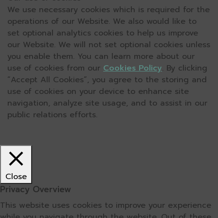
We use necessary cookies which is required for the
operations of our Website. We also would like to
set optional analytics cookies to help us improve
our Website. We will not set optional cookies unless
you enable them. You can learn more about our
use of cookies from our
Cookies Policy
. By clicking
“Accept All Cookies”, you agree to the storing and
use of cookies on your device to enhance site
navigation, analyze site usage, and to assist in our
public relations efforts.
Close
Privacy Overview
This website uses cookies to improve your experience
while you navigate through the website. Out of these,