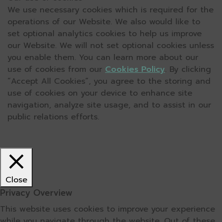
We use necessary cookies which is required for the
operations of our Website. We also would like to
set optional analytics cookies to help us improve
our Website. We will not set optional cookies unless
you enable them. You can learn more about our
use of cookies from our
Cookies Policy
. By clicking
“Accept All Cookies”, you agree to the storing and
use of cookies on your device to enhance site
navigation, analyze site usage, and to assist in our
public relations efforts.
Close
Privacy Overview
This website uses cookies to improve your experience
while you navigate through the website. Out of these,