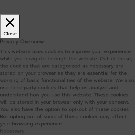
Close
Privacy Overview
This website uses cookies to improve your experience
while you navigate through the website. Out of these,
the cookies that are categorized as necessary are
stored on your browser as they are essential for the
working of basic functionalities of the website. We also
use third-party cookies that help us analyze and
understand how you use this website. These cookies
will be stored in your browser only with your consent.
You also have the option to opt-out of these cookies.
But opting out of some of these cookies may affect
your browsing experience.
Necessary