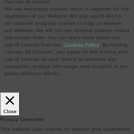
Our use of cookies
We use necessary cookies which is required for the
operations of our Website. We also would like to
set optional analytics cookies to help us improve
our Website. We will not set optional cookies unless
you enable them. You can learn more about our
use of cookies from our
Cookies Policy
. By clicking
“Accept All Cookies”, you agree to the storing and
use of cookies on your device to enhance site
navigation, analyze site usage, and to assist in our
public relations efforts.
Close
Privacy Overview
This website uses cookies to improve your experience