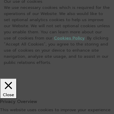
Our use of cookies
We use necessary cookies which is required for the
operations of our Website. We also would like to
set optional analytics cookies to help us improve
our Website. We will not set optional cookies unless
you enable them. You can learn more about our
use of cookies from our
Cookies Policy
. By clicking
“Accept All Cookies”, you agree to the storing and
use of cookies on your device to enhance site
navigation, analyze site usage, and to assist in our
public relations efforts.
Close
Privacy Overview
This website uses cookies to improve your experience