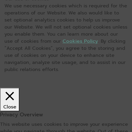
We use necessary cookies which is required for the
operations of our Website. We also would like to
set optional analytics cookies to help us improve
our Website. We will not set optional cookies unless
you enable them. You can learn more about our
use of cookies from our
Cookies Policy
. By clicking
“Accept All Cookies”, you agree to the storing and
use of cookies on your device to enhance site
navigation, analyze site usage, and to assist in our
public relations efforts.
Close
Privacy Overview
This website uses cookies to improve your experience
while you navigate through the website. Out of these,