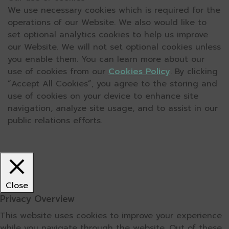
We use necessary cookies which is required for the
operations of our Website. We also would like to
set optional analytics cookies to help us improve
our Website. We will not set optional cookies unless
you enable them. You can learn more about our
use of cookies from our
Cookies Policy
. By clicking
“Accept All Cookies”, you agree to the storing and
use of cookies on your device to enhance site
navigation, analyze site usage, and to assist in our
public relations efforts.
Close
Privacy Overview
This website uses cookies to improve your experience
while you navigate through the website. Out of these,