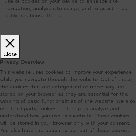
use of cookies on your device to enhance site
navigation, analyze site usage, and to assist in our
public relations efforts.
Close
Privacy Overview
This website uses cookies to improve your experience
while you navigate through the website. Out of these,
the cookies that are categorized as necessary are
stored on your browser as they are essential for the
working of basic functionalities of the website. We also
use third-party cookies that help us analyze and
understand how you use this website. These cookies
will be stored in your browser only with your consent.
You also have the option to opt-out of these cookies.