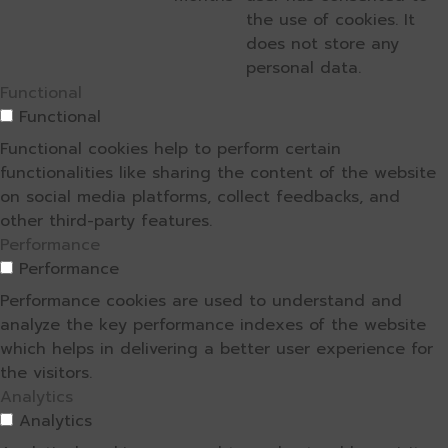
the use of cookies. It
does not store any
personal data.
Functional
Functional
Functional cookies help to perform certain
functionalities like sharing the content of the website
on social media platforms, collect feedbacks, and
other third-party features.
Performance
Performance
Performance cookies are used to understand and
analyze the key performance indexes of the website
which helps in delivering a better user experience for
the visitors.
Analytics
Analytics