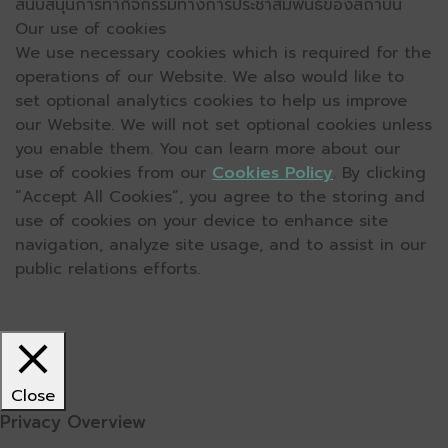
สนับสนุนการทำกิจกรรมทางการประชาสัมพันธ์ของสถาบัน
Our use of cookies
We use necessary cookies which is required for the
operations of our Website. We also would like to
set optional analytics cookies to help us improve
our Website. We will not set optional cookies unless
you enable them. You can learn more about our
use of cookies from our
Cookies Policy
. By clicking
“Accept All Cookies”, you agree to the storing and
use of cookies on your device to enhance site
navigation, analyze site usage, and to assist in our
public relations efforts.
Close
Privacy Overview