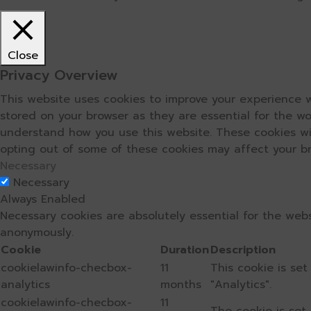
Close
Privacy Overview
This website uses cookies to improve your experience w
stored on your browser as they are essential for the wo
understand how you use this website. These cookies wil
opting out of some of these cookies may affect your b
Necessary
Necessary
Always Enabled
Necessary cookies are absolutely essential for the webs
anonymously.
Cookie
Duration
Description
cookielawinfo-checbox-
11
This cookie is se
analytics
months
"Analytics".
cookielawinfo-checbox-
11