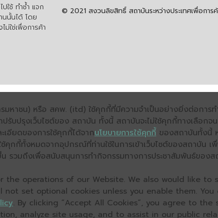
ปใช้ ทำซ้ำ แจก
© 2021 สงวนลิขสิทธิ์ สถาบันระหว่างประเทศเพื่อกา
นนั้นได้ โดย
ไม่ใช่เพื่อการค้า
มหาชน) หรือ สคพ. (itd) ใช้คุกกี้ที่มีความจำเป็นอย่างยิ่งต่อกา
ถปรับปรุงเว็บไซต์ของ สถาบัน ทั้งนี้ สถาบันจะไม่ใช้คุกกี้ทางเลือก
ะเอียดของการใช้คุกกี้ได้จาก
นโยบายการใช้คุกกี้
ของสถาบันทั้งนี้ 
คุกกี้ทั้งหมดจากอุปกรณ์ที่ท่านใช้ในการเข้าเว็บไซต์ของสถาบัน เพื
ิ่งขึ้น รวมถึงเพื่อสนับสนุนการทำกิจกรรมทางการประชาสัมพันธ์ของส
 the operations of our Website. We also would like to s
ll not set optional cookies unless you enable them. You
licy
. By clicking “Accept All Cookies”, you agree to the
on, analyze site usage, and to assist in our public relat