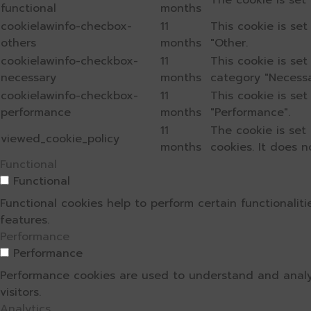
The cookie is set
functional
months
cookielawinfo-checbox-
11
This cookie is se
others
months
"Other.
cookielawinfo-checkbox-
11
This cookie is se
necessary
months
category "Necessa
cookielawinfo-checkbox-
11
This cookie is se
performance
months
"Performance".
11
The cookie is set
viewed_cookie_policy
months
cookies. It does n
Functional
Functional
Functional cookies help to perform certain functionalit
features.
Performance
Performance
Performance cookies are used to understand and analyz
visitors.
Analytics