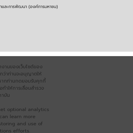
รค้าและการพัฒนา (องค์การมหาชน)
รทำงานของเว็บไซต์ของ
จนกว่าท่านจะอนุญาตให้
หากท่านกดยอมรับคุกกี้
่อทำให้การเลื่อนสำรวจ
ถาบัน
et optional analytics
 can learn more
 storing and use of
ions efforts.