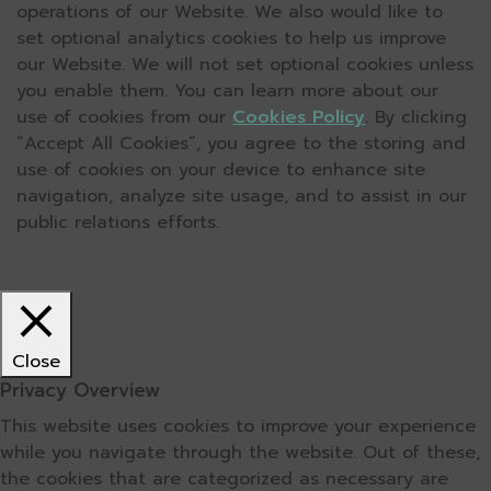
operations of our Website. We also would like to
set optional analytics cookies to help us improve
our Website. We will not set optional cookies unless
you enable them. You can learn more about our
use of cookies from our
Cookies Policy
. By clicking
“Accept All Cookies”, you agree to the storing and
use of cookies on your device to enhance site
navigation, analyze site usage, and to assist in our
public relations efforts.
Close
Privacy Overview
This website uses cookies to improve your experience
while you navigate through the website. Out of these,
the cookies that are categorized as necessary are