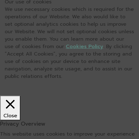
Our use of cookies
We use necessary cookies which is required for the
operations of our Website. We also would like to
set optional analytics cookies to help us improve
our Website. We will not set optional cookies unless
you enable them. You can learn more about our
use of cookies from our
Cookies Policy
. By clicking
“Accept All Cookies”, you agree to the storing and
use of cookies on your device to enhance site
navigation, analyze site usage, and to assist in our
public relations efforts.
Close
Privacy Overview
This website uses cookies to improve your experience