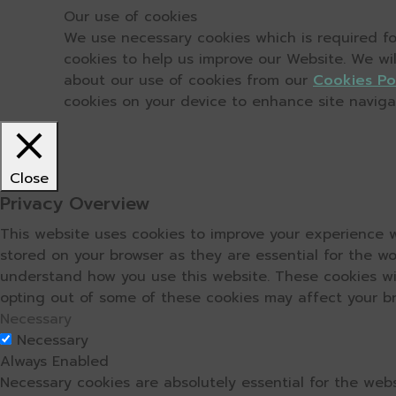
Our use of cookies
We use necessary cookies which is required for
cookies to help us improve our Website. We wi
about our use of cookies from our
Cookies Po
cookies on your device to enhance site navigati
Close
Privacy Overview
This website uses cookies to improve your experience w
stored on your browser as they are essential for the wo
understand how you use this website. These cookies wil
opting out of some of these cookies may affect your b
Necessary
Necessary
Always Enabled
Necessary cookies are absolutely essential for the webs