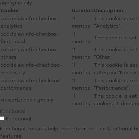
anonymously.
Cookie
Duration
Description
cookielawinfo-checbox-
11
This cookie is se
analytics
months
"Analytics".
cookielawinfo-checbox-
11
The cookie is set
functional
months
cookielawinfo-checbox-
11
This cookie is se
others
months
"Other.
cookielawinfo-checkbox-
11
This cookie is se
necessary
months
category "Necessa
cookielawinfo-checkbox-
11
This cookie is se
performance
months
"Performance".
11
The cookie is set
viewed_cookie_policy
months
cookies. It does n
Functional
Functional
Functional cookies help to perform certain functionalit
features.