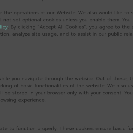
 the operations of our Website. We also would like to s
ll not set optional cookies unless you enable them. You
licy
. By clicking “Accept All Cookies”, you agree to the
on, analyze site usage, and to assist in our public relat
hile you navigate through the website. Out of these, t
rking of basic functionalities of the website. We also u
l be stored in your browser only with your consent. You
rowsing experience.
ite to function properly. These cookies ensure basic fun