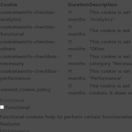
Cookie
Duration
Description
cookielawinfo-checbox-
11
This cookie is se
analytics
months
"Analytics".
cookielawinfo-checbox-
11
The cookie is set
functional
months
cookielawinfo-checbox-
11
This cookie is se
others
months
"Other.
cookielawinfo-checkbox-
11
This cookie is se
necessary
months
category "Necessa
cookielawinfo-checkbox-
11
This cookie is se
performance
months
"Performance".
11
The cookie is set
viewed_cookie_policy
months
cookies. It does n
Functional
Functional
Functional cookies help to perform certain functionalit
features.
Performance