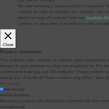
Our use of cookies
We use necessary cookies which is required for
cookies to help us improve our Website. We wi
about our use of cookies from our
Cookies Po
cookies on your device to enhance site navigati
Close
Privacy Overview
This website uses cookies to improve your experience w
stored on your browser as they are essential for the wo
understand how you use this website. These cookies wil
opting out of some of these cookies may affect your b
Necessary
Necessary
Always Enabled
Necessary cookies are absolutely essential for the webs
anonymously.