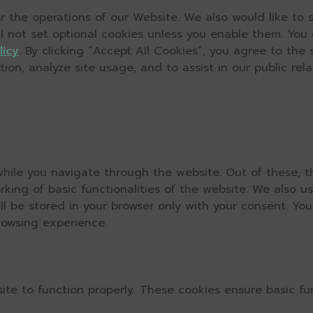
 the operations of our Website. We also would like to s
ll not set optional cookies unless you enable them. You
licy
. By clicking “Accept All Cookies”, you agree to the
on, analyze site usage, and to assist in our public relat
hile you navigate through the website. Out of these, t
rking of basic functionalities of the website. We also u
l be stored in your browser only with your consent. You
rowsing experience.
ite to function properly. These cookies ensure basic fun