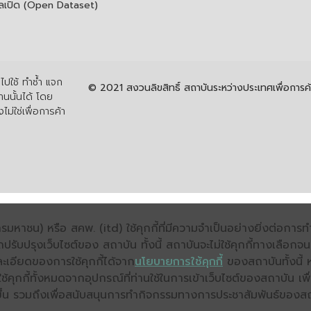
ูลเปิด (Open Dataset)
ปใช้ ทำซ้ำ แจก
© 2021 สงวนลิขสิทธิ์ สถาบันระหว่างประเทศเพื่อกา
นนั้นได้ โดย
ไม่ใช่เพื่อการค้า
มหาชน) หรือ สคพ. (itd) ใช้คุกกี้ที่มีความจำเป็นอย่างยิ่งต่อกา
ถปรับปรุงเว็บไซต์ของ สถาบัน ทั้งนี้ สถาบันจะไม่ใช้คุกกี้ทางเลือก
ะเอียดของการใช้คุกกี้ได้จาก
นโยบายการใช้คุกกี้
ของสถาบันทั้งนี้ 
คุกกี้ทั้งหมดจากอุปกรณ์ที่ท่านใช้ในการเข้าเว็บไซต์ของสถาบัน เพื
ิ่งขึ้น รวมถึงเพื่อสนับสนุนการทำกิจกรรมทางการประชาสัมพันธ์ของส