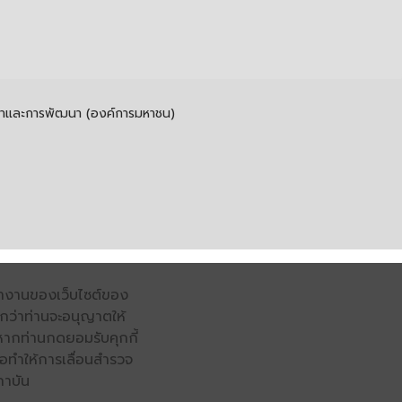
รค้าและการพัฒนา (องค์การมหาชน)
รทำงานของเว็บไซต์ของ
จนกว่าท่านจะอนุญาตให้
หากท่านกดยอมรับคุกกี้
่อทำให้การเลื่อนสำรวจ
ถาบัน