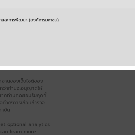
รค้าและการพัฒนา (องค์การมหาชน)
รทำงานของเว็บไซต์ของ
จนกว่าท่านจะอนุญาตให้
หากท่านกดยอมรับคุกกี้
่อทำให้การเลื่อนสำรวจ
ถาบัน
et optional analytics
 can learn more