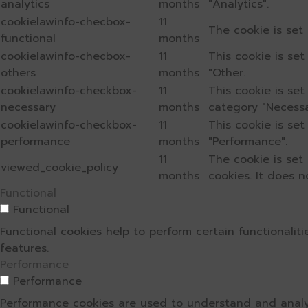
analytics
months
"Analytics".
cookielawinfo-checbox-
11
The cookie is set
functional
months
cookielawinfo-checbox-
11
This cookie is se
others
months
"Other.
cookielawinfo-checkbox-
11
This cookie is se
necessary
months
category "Necessa
cookielawinfo-checkbox-
11
This cookie is se
performance
months
"Performance".
11
The cookie is set
viewed_cookie_policy
months
cookies. It does n
Functional
Functional
Functional cookies help to perform certain functionalit
features.
Performance
Performance
Performance cookies are used to understand and analyz