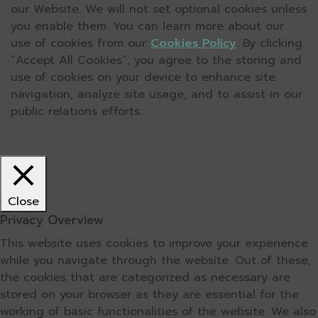
our Website. We will not set optional cookies unless
you enable them. You can learn more about our
use of cookies from our
Cookies Policy
. By clicking
“Accept All Cookies”, you agree to the storing and
use of cookies on your device to enhance site
navigation, analyze site usage, and to assist in our
public relations efforts.
Close
Privacy Overview
This website uses cookies to improve your experience
while you navigate through the website. Out of these,
the cookies that are categorized as necessary are
stored on your browser as they are essential for the
working of basic functionalities of the website. We also