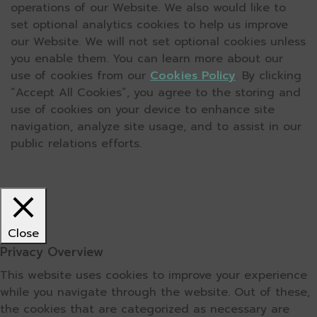
operations of our Website. We also would like to
set optional analytics cookies to help us improve
our Website. We will not set optional cookies unless
you enable them. You can learn more about our
use of cookies from our
Cookies Policy
. By clicking
“Accept All Cookies”, you agree to the storing and
use of cookies on your device to enhance site
navigation, analyze site usage, and to assist in our
public relations efforts.
Close
Privacy Overview
This website uses cookies to improve your experience
while you navigate through the website. Out of these,
the cookies that are categorized as necessary are