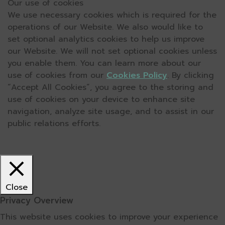
Our use of cookies
We use necessary cookies which is required for the
operations of our Website. We also would like to
set optional analytics cookies to help us improve
our Website. We will not set optional cookies unless
you enable them. You can learn more about our
use of cookies from our
Cookies Policy
. By clicking
“Accept All Cookies”, you agree to the storing and
use of cookies on your device to enhance site
navigation, analyze site usage, and to assist in our
public relations efforts.
Close
Privacy Overview
This website uses cookies to improve your experience