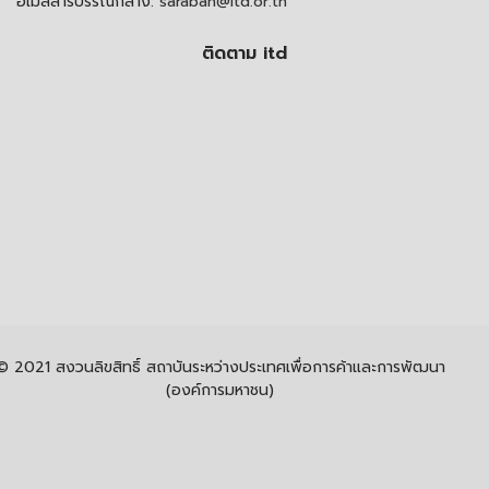
อีเมลสารบรรณกลาง:
saraban@itd.or.th
ติดตาม itd
© 2021 สงวนลิขสิทธิ์ สถาบันระหว่างประเทศเพื่อการค้าและการพัฒนา
(องค์การมหาชน)