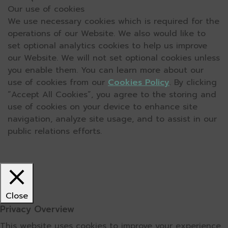
Our use of cookies
We use necessary cookies which is required for the
operations of our Website. We also would like to
set optional analytics cookies to help us improve
our Website. We will not set optional cookies unless
you enable them. You can learn more about our
use of cookies from our
Cookies Policy
. By clicking
“Accept All Cookies”, you agree to the storing and
use of cookies on your device to enhance site
navigation, analyze site usage, and to assist in our
public relations efforts.
Close
Privacy Overview
This website uses cookies to improve your experience