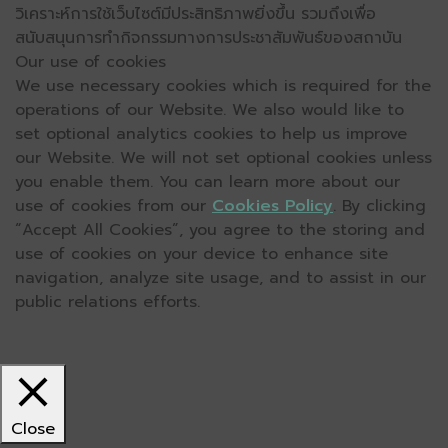
วิเคราะห์การใช้เว็บไซต์มีประสิทธิภาพยิ่งขึ้น รวมถึงเพื่อ
สนับสนุนการทำกิจกรรมทางการประชาสัมพันธ์ของสถาบัน
Our use of cookies
We use necessary cookies which is required for the
operations of our Website. We also would like to
set optional analytics cookies to help us improve
our Website. We will not set optional cookies unless
you enable them. You can learn more about our
use of cookies from our
Cookies Policy
. By clicking
“Accept All Cookies”, you agree to the storing and
use of cookies on your device to enhance site
navigation, analyze site usage, and to assist in our
public relations efforts.
Close