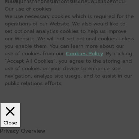
สนับสนุนการทำกิจกรรมทางการประชาสัมพันธ์ของสถาบัน
Our use of cookies
We use necessary cookies which is required for the
operations of our Website. We also would like to
set optional analytics cookies to help us improve
our Website. We will not set optional cookies unless
you enable them. You can learn more about our
use of cookies from our
Cookies Policy
. By clicking
“Accept All Cookies”, you agree to the storing and
use of cookies on your device to enhance site
navigation, analyze site usage, and to assist in our
public relations efforts.
Close
Privacy Overview