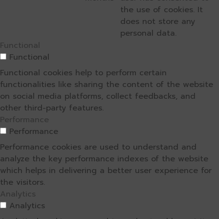
the use of cookies. It
does not store any
personal data.
Functional
Functional
Functional cookies help to perform certain
functionalities like sharing the content of the website
on social media platforms, collect feedbacks, and
other third-party features.
Performance
Performance
Performance cookies are used to understand and
analyze the key performance indexes of the website
which helps in delivering a better user experience for
the visitors.
Analytics
Analytics