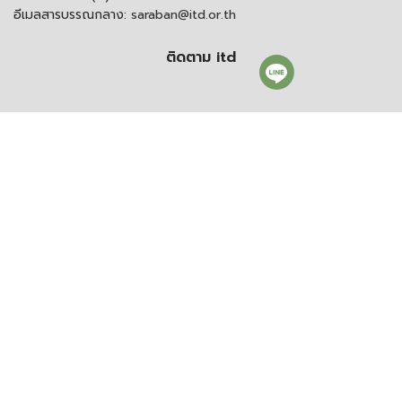
อีเมลสารบรรณกลาง:
saraban@itd.or.th
ติดตาม itd
© 2021 สงวนลิขสิทธิ์ สถาบันระหว่างประเทศเพื่อการค้าและการพัฒนา
(องค์การมหาชน)