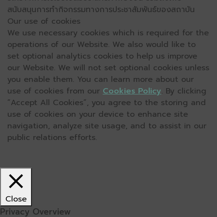
สนับสนุนการทำกิจกรรมทางการประชาสัมพันธ์ของสถาบัน
Our use of cookies
We use necessary cookies which is required for the
operations of our Website. We also would like to
set optional analytics cookies to help us improve
our Website. We will not set optional cookies unless
you enable them. You can learn more about our
use of cookies from our
Cookies Policy
. By clicking
“Accept All Cookies”, you agree to the storing and
use of cookies on your device to enhance site
navigation, analyze site usage, and to assist in our
public relations efforts.
Close
Privacy Overview