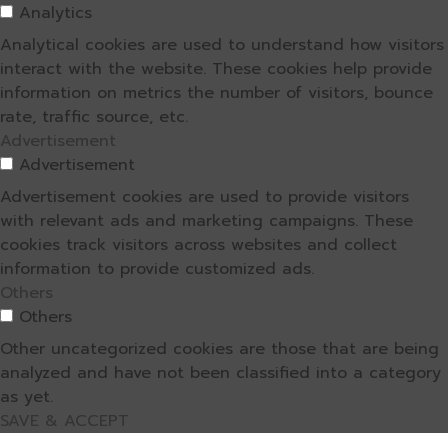
Analytics
Analytical cookies are used to understand how visitors
interact with the website. These cookies help provide
information on metrics the number of visitors, bounce
rate, traffic source, etc.
Advertisement
Advertisement
Advertisement cookies are used to provide visitors
with relevant ads and marketing campaigns. These
cookies track visitors across websites and collect
information to provide customized ads.
Others
Others
Other uncategorized cookies are those that are being
analyzed and have not been classified into a category
as yet.
SAVE & ACCEPT