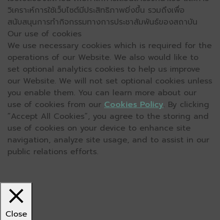
วิเคราะห์การใช้เว็บไซต์มีประสิทธิภาพยิ่งขึ้น รวมถึงเพื่อ
สนับสนุนการทำกิจกรรมทางการประชาสัมพันธ์ของสถาบัน
Our use of cookies
We use necessary cookies which is required for the
operations of our Website. We also would like to
set optional analytics cookies to help us improve
our Website. We will not set optional cookies unless
you enable them. You can learn more about our
use of cookies from our
Cookies Policy
. By clicking
“Accept All Cookies”, you agree to the storing and
use of cookies on your device to enhance site
navigation, analyze site usage, and to assist in our
public relations efforts.
Close