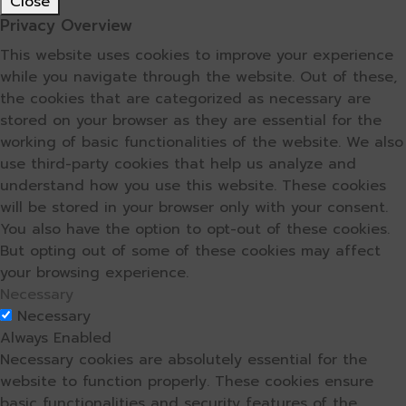
Close
Privacy Overview
This website uses cookies to improve your experience
while you navigate through the website. Out of these,
the cookies that are categorized as necessary are
stored on your browser as they are essential for the
working of basic functionalities of the website. We also
use third-party cookies that help us analyze and
understand how you use this website. These cookies
will be stored in your browser only with your consent.
You also have the option to opt-out of these cookies.
But opting out of some of these cookies may affect
your browsing experience.
Necessary
Necessary
Always Enabled
Necessary cookies are absolutely essential for the
website to function properly. These cookies ensure
basic functionalities and security features of the