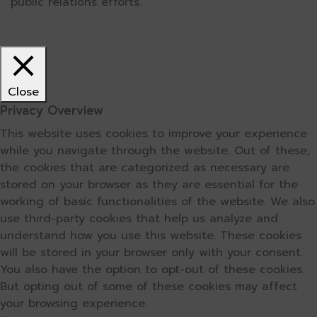
public relations efforts.
Close
Privacy Overview
This website uses cookies to improve your experience
while you navigate through the website. Out of these,
the cookies that are categorized as necessary are
stored on your browser as they are essential for the
working of basic functionalities of the website. We also
use third-party cookies that help us analyze and
understand how you use this website. These cookies
will be stored in your browser only with your consent.
You also have the option to opt-out of these cookies.
But opting out of some of these cookies may affect
your browsing experience.