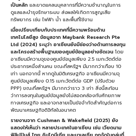
เป็นหลัก
และขาดแคลนบุคลากรที่มีความชำนาญในการ
ดูแลและบำรุงรักษาระบบ ส่งผลให้เกิดการสูญเสีย
ทรัพยากร เช่น ไฟฟ้า น้ำ และพื้นที่ใช้งาน
เมื่อเปรียบเทียบกับประเทศที่มีความพร้อมด้าน
เทคโนโลยีสูง ข้อมูลจาก
Maybank Research Pte
Ltd (2024) ระบุว่า อาเซียนยังมีช่องว่างด้านการลงทุน
และโครงสร้างพื้นฐานของศูนย์ข้อมูลอย่างชัดเจน
โดย
อาเซียนมีความจุของศูนย์ข้อมูลเพียง 2.5 เมกะวัตต์ต่อ
ประชากรหนึ่งล้านคน ขณะที่สหรัฐฯ มีมากกว่าเกือบ 10
เท่า นอกจากนี้ หากดูในมิติเศรษฐกิจ อาเซียนมีความจุ
ศูนย์ข้อมูลเพียง 0.15 เมกะวัตต์ต่อ GDP (ปรับด้วย
PPP) ขณะที่สหรัฐฯ มีมากกว่าราว 3 เท่า สิ่งนี้สะท้อน
ว่าการลงทุนในศูนย์ข้อมูลยังไม่สอดคล้องกับศักยภาพ
ทางเศรษฐกิจ และอาจกลายเป็นข้อจำกัดสำคัญต่อการ
พัฒนาเศรษฐกิจดิจิทัลในอนาคต
รายงานจาก
Cushman & Wakefield (2025) ยัง
แสดงให้เห็นว่า หลายประเทศในอาเซียน เช่น เวียดนาม
ฟิลิปปินส์ ไทย อินโดนีเซีย และมาเลเซีย ถูกจัดในกลุ่มที่