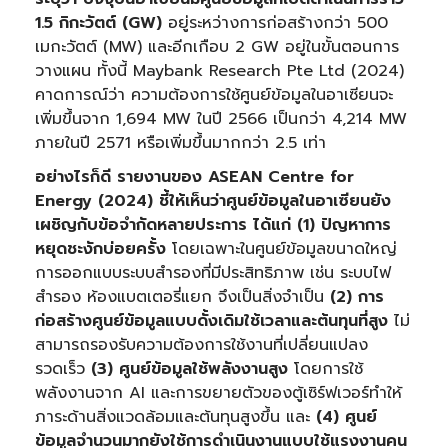
1.5 กิกะวัตต์ (GW)
อยู่ระหว่างการก่อสร้างกว่า 500
เมกะวัตต์ (MW) และอีกเกือบ 2 GW อยู่ในขั้นตอนการ
วางแผน ทั้งนี้ Maybank Research Pte Ltd (2024)
คาดการณ์ว่า ความต้องการใช้ศูนย์ข้อมูลในอาเซียนจะ
เพิ่มขึ้นจาก 1,694 MW ในปี 2566 เป็นกว่า 4,214 MW
ภายในปี 2571 หรือเพิ่มขึ้นมากกว่า 2.5 เท่า
อย่างไรก็ดี รายงานของ
ASEAN Centre for
Energy (2024) ชี้ให้เห็นว่าศูนย์ข้อมูลในอาเซียนยัง
เผชิญกับข้อจำกัดหลายประการ ได้แก่ (1) ปัญหาการ
หยุดชะงักบ่อยครั้ง
โดยเฉพาะในศูนย์ข้อมูลขนาดใหญ่
การออกแบบระบบสำรองที่มีประสิทธิภาพ เช่น ระบบไฟ
สำรอง ห้องแบตเตอรี่แยก จึงเป็นสิ่งจำเป็น
(
2) การ
ก่อสร้างศูนย์ข้อมูลแบบดั้งเดิมใช้เวลาและต้นทุนที่สูง
ไม่
สามารถรองรับความต้องการใช้งานที่เปลี่ยนแปลง
รวดเร็ว
(
3) ศูนย์ข้อมูลใช้พลังงานสูง
โดยการใช้
พลังงานจาก AI และการขยายตัวของตู้เซิร์ฟเวอร์ทำให้
ภาระด้านสิ่งแวดล้อมและต้นทุนสูงขึ้น และ
(4) ศูนย์
ข้อมูลจำนวนมากยังใช้การดำเนินงานแบบใช้แรงงานคน