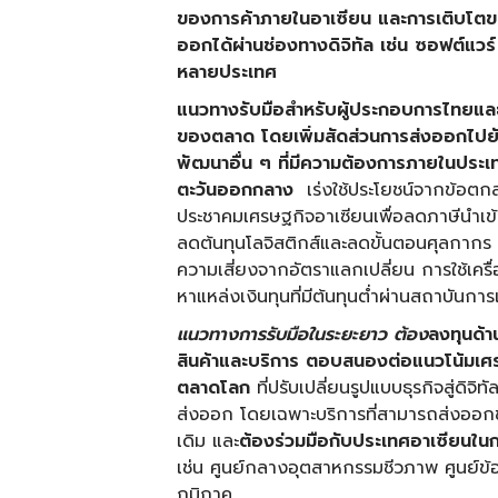
ของการค้าภายในอาเซียน และการเติบโตของต
ออกได้ผ่านช่องทางดิจิทัล เช่น ซอฟต์แวร์
หลายประเทศ
แนวทางรับมือสำหรับผู้ประกอบการไทยแล
ของตลาด โดยเพิ่มสัดส่วนการส่งออกไปย
พัฒนาอื่น ๆ ที่มีความต้องการภายในประเ
ตะวันออกกลาง
เร่งใช้ประโยชน์จากข้อต
ประชาคมเศรษฐกิจอาเซียนเพื่อลดภาษีนำเข้
ลดต้นทุนโลจิสติกส์และลดขั้นตอนศุลกากร
ความเสี่ยงจากอัตราแลกเปลี่ยน การใช้เครื
หาแหล่งเงินทุนที่มีต้นทุนต่ำผ่านสถาบันกา
แนวทางการรับมือในระยะยาว
ต้อง
ลงทุนด้า
สินค้าและบริการ ตอบสนองต่อแนวโน้มเศร
ตลาดโลก
ที่ปรับเปลี่ยนรูปแบบธุรกิจสู่ดิจ
ส่งออก โดยเฉพาะบริการที่สามารถส่งออกข
เดิม และ
ต้องร่วมมือกับประเทศอาเซียนในก
เช่น ศูนย์กลางอุตสาหกรรมชีวภาพ ศูนย์ข้อ
ภูมิภาค