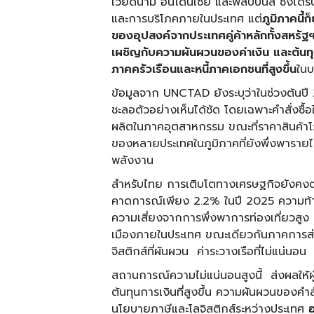
เวียดนาม อินโดนีเซีย และฟิลิปปินส์ ซึ่งไ
และการบริโภคภายในประเทศ แต่
ภูมิภาคนี
ของอุปสงค์จากประเทศคู่ค้าหลักทั้งสหรัฐ
เผชิญกับความผันผวนของค่าเงิน และต้นทุนพ
ภาคครัวเรือนและหนี้ภาคเอกชนที่สูงขึ้น
ในบ
ข้อมูลจาก UNCTAD ยังระบุว่าในช่วงต้น
ชะลอตัวอย่างเห็นได้ชัด โดยเฉพาะคำสั่งซื้
ผลิตในภาคอุตสาหกรรม ขณะที่ราคาสินค้าโ
ของหลายประเทศในภูมิภาคที่ยังพึ่งพาราย
พลังงาน
สำหรับไทย การเติบโตทางเศรษฐกิจยังคงต่ำเ
คาดการณ์เพียง 2.2% ในปี 2025 ความท้า
ความเสี่ยงจากการพึ่งพาการท่องเที่ยวสู
เมืองภายในประเทศ ขณะเดียวกันภาคการส
จิสติกส์ที่ผันผวน ค่าระวางเรือที่ไม่แน่น
สถานการณ์ความไม่แน่นอนสูงนี้ ส่งผลให้
ต้นทุนการเงินที่สูงขึ้น ความผันผวนของคำ
นโยบายภาษีและโลจิสติกส์ระหว่างประเทศ