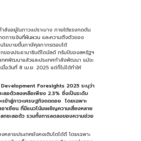
กำลังอยู่ในภาวะเปราะบาง ภายใต้แรงกดดัน
ดการเงินที่ผันผวน และความตึงตัวของ
ศนโยบายขึ้นภาษีศุลภากรตอบโต้
ลกของประธานาธิบดีโดนัลด์ ทรัมป์ของสหรัฐฯ
ประเทศพัฒนาแล้วและประเทศกำลังพัฒนา แม้จะ
อวันที่ 8 เม.ย. 2025 แต่ก็ไม่ได้ทำให้
evelopment Foresights 2025 ระบุว่า
ชะลอตัวลงเหลือเพียง 2.3%
ซึ่งเป็นระดับ
ี่จะเข้าสู่ภาวะเศรษฐกิจถดถอย โดยเฉพาะ
อาเซียน ที่มีแนวโน้มเผชิญความเสี่ยงหลาย
ค้าโลกชะลอตัว รวมทั้งการลดลงของความช่วย
องหลายประเทศยังคงเติบโตได้ดี โดยเฉพาะ