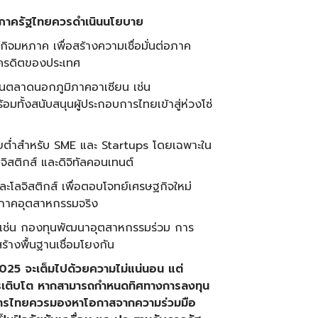
้ได้ ภาครัฐไทยควรดำเนินนโยบาย
จมหภาค เพื่อสร้างความเชื่อมั่นต่อภาค
เครดิตของประเทศ
ะในตลาดนอกภูมิภาคอาเซียน เช่น
มทั้งสนับสนุนผู้ประกอบการไทยเข้าสู่ห่วงโซ่
ี้ยต่ำสำหรับ SME และ Startups โดยเฉพาะใน
จิสติกส์ และดิจิทัลคอนเทนต์
ะโลจิสติกส์ เพื่อตอบโจทย์เศรษฐกิจใหม่
ับภาคอุตสาหกรรมจริง
 เช่น กองทุนพัฒนาอุตสาหกรรมร่วม การ
้างพื้นฐานเชื่อมโยงกัน
2025 จะเต็มไปด้วยความไม่แน่นอน แต่
ารเติบโต หากสามารถกำหนดทิศทางการลงทุน
บการไทยควรมองหาโอกาสจากความร่วมมือ