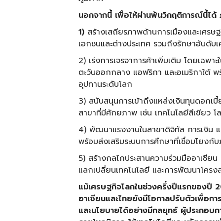
นอกจากนี้ เพื่อให้ผ่านพ้นวิกฤติการณ์นี
1)
สร้างเสถียรภาพด้านการเมืองและเศรษฐกิ
เอกชนและต่างประเทศ รวมถึงรักษาอันดับ
2) เร่งการเจรจาการค้าเพิ่มเติม โดยเฉพา
ตะวันออกกลาง แอฟริกา และอเมริกาใต้ พร้อ
อุปทานระดับโลก
3) สนับสนุนการเข้าถึงแหล่งเงินทุนดอกเบ
สาขาที่มีศักยภาพ เช่น เทคโนโลยีสีเขียว โล
4) พัฒนาแรงงานในสาขาดิจิทัล การเงิน แล
พร้อมส่งเสริมระบบการศึกษาที่เชื่อมโยงก
5) สร้างกลไกประสานความร่วมมืออาเซียน
แลกเปลี่ยนเทคโนโลยี และการพัฒนาโครงสร
แม้เศรษฐกิจโลกในช่วงครึ่งปีแรกของปี 
อาเซียนและไทยยังมีโอกาสปรับตัวเพื่อก
และนโยบายได้อย่างมีกลยุทธ์ ผู้ประกอ