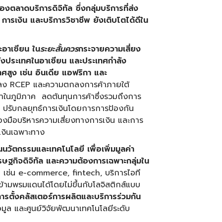
ลาดบริการดิจิทัล ซึ่งกลุ่มบริการที่ส่ง
 การเงิน และบริการวิชาชีพ ยังเติบโตได้ดีใน
ะอาเซียน
ใน
ระยะสั้นควร
กระจายความเสี่ยง
ังประเทศในอาเซียน และประเทศกำลัง
ทศสูง
เช่น อินเดีย แอฟริกา และ
กลง RCEP และความตกลงการค้าภายใต้
าในภูมิภาค ลดต้นทุนการค้าซึ่งรวมถึงการ
 ปรับกลยุทธ์การเงินโดยการการป้องกัน
่องมือบริหารความเสี่ยงทางการเงิน และการ
รเงินเฉพาะทาง
นนวัตกรรมและเทคโนโลยี เพื่อเพิ่มมูลค่า
ษฐกิจดิจิทัล และความต้องการเฉพาะกลุ่มใน
ิทัล เช่น e-commerce, fintech, บริการไอที
้ามพรมแดนได้โดยไม่ขึ้นกับโลจิสติกส์แบบ
ารตั้งคลัสเตอร์การผลิตและบริการร่วมกัน
มูล และศูนย์วิจัยพัฒนาเทคโนโลยีระดับ