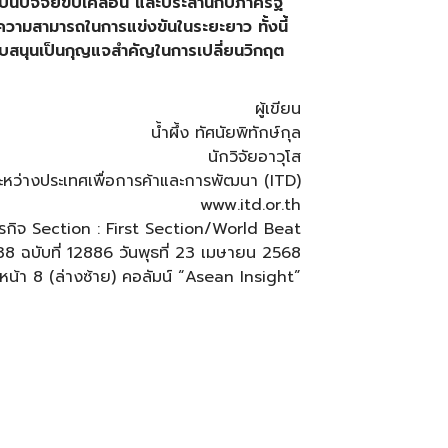
ป็นปัจจัยขับเคลื่อน และประสานกับภาครัฐ
ะความสามารถในการแข่งขันในระยะยาว ทั้งนี้
บสนุนเป็นกุญแจสำคัญในการเปลี่ยนวิกฤต
ผู้เขียน
น้ำผึ้ง ทัศนัยพิทักษ์กุล
นักวิจัยอาวุโส
ะหว่างประเทศเพื่อการค้าและการพัฒนา (ITD)
www.itd.or.th
พธุรกิจ Section : First Section/World Beat
่ 38 ฉบับที่ 12886 วันพุธที่ 23 เมษายน 2568
หน้า 8 (ล่างซ้าย) คอลัมน์ “Asean Insight”