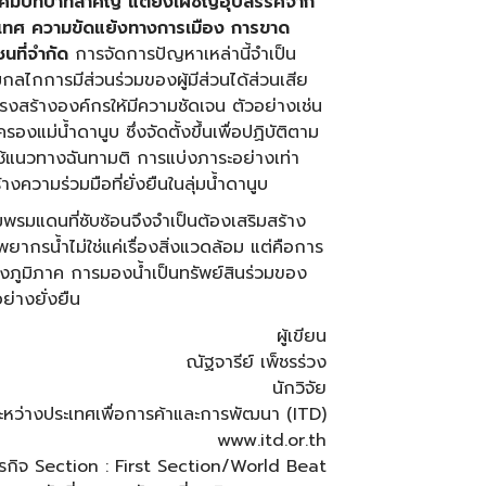
เทศมีบทบาทสำคัญ แต่ยังเผชิญอุปสรรคจาก
เทศ ความขัดแย้งทางการเมือง การขาด
ที่จำกัด
การจัดการปัญหาเหล่านี้จำเป็น
กลไกการมีส่วนร่วมของผู้มีส่วนได้ส่วนเสีย
งสร้างองค์กรให้มีความชัดเจน ตัวอย่างเช่น
งแม่น้ำดานูบ ซึ่งจัดตั้งขึ้นเพื่อปฏิบัติตาม
ช้แนวทางฉันทามติ การแบ่งภาระอย่างเท่า
งความร่วมมือที่ยั่งยืนในลุ่มน้ำดานูบ
รมแดนที่ซับซ้อนจึงจำเป็นต้องเสริมสร้าง
ากรน้ำไม่ใช่แค่เรื่องสิ่งแวดล้อม แต่คือการ
ภูมิภาค การมองน้ำเป็นทรัพย์สินร่วมของ
ย่างยั่งยืน
ผู้เขียน
ณัฐจารีย์ เพ็ชรร่วง
นักวิจัย
ะหว่างประเทศเพื่อการค้าและการพัฒนา (ITD)
www.itd.or.th
พธุรกิจ Section : First Section/World Beat