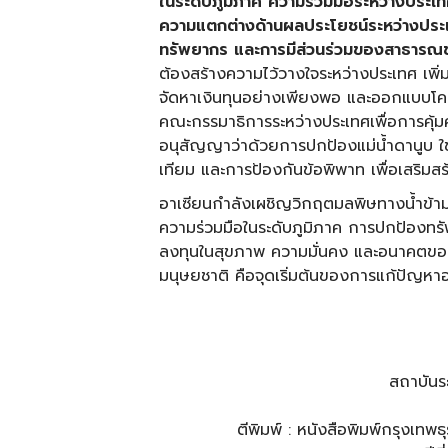
ในระดับภูมิภาค ความร่วมมือระหว่างประ
ความแตกต่างด้านผลประโยชน์ระหว่างประ
ทรัพยากร และการมีส่วนร่วมของสาธารณชน
ต้องสร้างความไว้วางใจระหว่างประเทศ เพิ่ม
จัดหาเงินทุนอย่างเพียงพอ และออกแบบโคร
คณะกรรมาธิการระหว่างประเทศเพื่อการคุ้มครอ
อนุสัญญาว่าด้วยการปกป้องแม่น้ำดานูบ ใ
เทียม และการป้องกันข้อพิพาท เพื่อเสริมสร้า
อาเซียนกำลังเผชิญวิกฤตมลพิษทางน้ำข้ามพ
ความร่วมมือในระดับภูมิภาค การปกป้องทรัพย
ลงทุนในสุขภาพ ความมั่นคง และอนาคตของ
มนุษยชาติ คือจุดเริ่มต้นของการแก้ปัญหาอ
สถาบันร
ตีพิมพ์ : หนังสือพิมพ์กรุงเท