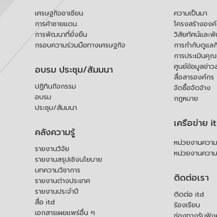
เศรษฐกิจอาเซียน
ความเป็นมา
การค้าชายแดน
โครงสร้างองค
การพัฒนาที่ยั่งยืน
วิสัยทัศน์และพ
กรอบความร่วมมือทางเศรษฐกิจ
การกำกับดูแลก
การประเมินคุ
ศูนย์ข้อมูลข่าว
อบรม ประชุม/สัมมนา
สื่อสารองค์กร
ปฏิทินกิจกรรม
จัดซื้อจัดจ้าง
อบรม
กฎหมาย
ประชุม/สัมมนา
เครือข่าย i
คลังความรู้
หน่วยงานความร
รายงานวิจัย
หน่วยงานความ
รายงานสรุปเชิงนโยบาย
บทความวิชาการ
ติดต่อเรา
รายงานต่างประเทศ
รายงานประจำปี
ติดต่อ itd
สื่อ itd
ร้องเรียน
เอกสารเผยแพร่อื่น ๆ
ช่องทางรับฟัง