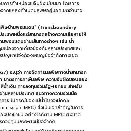
กับการทำเหมืองแร่ในฝั่งเมียนมา โดยการ
่องจากแหล่งกำเนิดมลพิษอยู่นอกเขตอำนาจ
“มลพิษข้ามพรมแดน” (
Transboundary
ในประเทศหนึ่งแต่สามารถสร้างความเสียหายให้
้ามพรมแดนผ่านเส้นทางต่างๆ เช่น น้ำ
มเนื่องจากเกี่ยวข้องกับหลายประเทศและ
รปัญหานี้จึงต้องเผชิญข้อจำกัดทางเขต
67) ระบุว่า การจัดการมลพิษทางน้ำสามารถ
ุ่มน้ำ มาตรการภาษีมลพิษ ความรับผิดชอบของ
สีน้ำเงิน การลงทุนร่วมรัฐ-เอกชน สำหรับ
ลผ่านหลายประเทศ แนวทางความร่วมมือ
ัดการ
ในกรณีของแม่น้ำโขงจะมีคณะ
mmission: MRC) ซึ่งเป็นเวทีสำคัญในการ
วมของประชาชน อย่างไรก็ตาม MRC ยังขาด
รควบคุมมลพิษยังมีข้อจำกัด