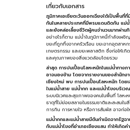
เกี่ยวกับเอกสาร
ภูมิภาคเอเชียตะวันออกเฉียงใต้เป็นพื้นที่
กันในหลายประเทศที่มีพรมแดนติดกัน แม่น้ำ
และยังหล่อเลี้ยงชีวิตผู้คนจำนวนมากผ่า
อย่างไรก็ตาม แม่น้ำในภูมิภาคนี้กำลังเผชิ
ขยะที่ถูกทิ้งจากครัวเรือน ขยะจากอุตสาห
เกษตรกรรม และขยะพลาสติก ซึ่งก่อให้เกิด
และคุณภาพของสิ่งแวดล้อมโดยรวม
ล่าสุด การปนเปื้อนโลหะหนักในแม่น้ำทาง
อาจมองข้าม โดยจากรายงานของสำนักงาน
เชียงใหม่ พบ การปนเปื้อนโลหะหนัก โดยเฉ
ในแม่น้ำสาย แม่น้ำกก และแม่น้ำโขงบริเว
ระบบนิเวศและสุขภาพของคนในพื้นที่ โลหะหน
ธาตุที่ไม่ย่อยสลายในธรรมชาติและสะสมในสิ
การกิน การหายใจ หรือการสัมผัส อาจก่อให้เก
แม่น้ำกกและแม่น้ำสายมีต้นกำเนิดจากรัฐ
กับแม่น้ำโขงที่อำเภอเชียงแสน ทำให้เกิด