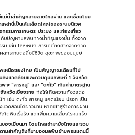
ที่มีแม่น้ำสำคัญหลายสายไหลผ่าน และเชื่อมโยง
เหล่านี้เป็นเส้นเลือดใหญ่ของระบบนิเวศ
นกิจกรรมการเกษตร ประมง และท่องเที่ยว
ญกับปัญหามลพิษทางน้ำที่รุนแรงขึ้น ทั้งจาก
กรรม เช่น โลหะหนัก สารเคมีตกค้างจากภาค
ผลกระทบต่อสิ่งมีชีวิต สุขภาพของมนุษย์
ภาคเหนือของไทย เป็นสัญญาณเตือนที่ไม่
สิ่งแวดล้อมและควบคุมมลพิษที่
1 จังหวัด
พาะ “สารหนู” และ “ตะกั่ว” เกินค่ามาตรฐาน
ณจังหวัดเชียงราย
ก่อให้เกิดความกังวลต่อ
ัก เช่น ตะกั่ว สารหนู แคดเมียม ปรอท เป็น
่งแวดล้อมได้ยาวนาน หากเข้าสู่ร่างกายผ่าน
ิดพิษเรื้อรัง และเพิ่มความเสี่ยงโรคมะเร็ง
ฉานของเมียนมา โดยไหลเข้ามายังไทยและรวม
คำถามสำคัญถึงที่มาของมลพิษข้ามพรมแดนนี้