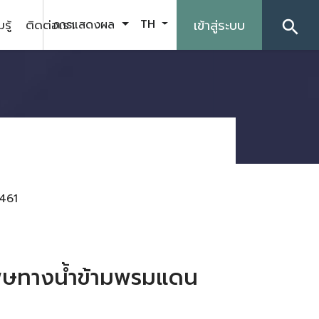
รู้
ติดต่อเรา
เข้าสู่ระบบ
การแสดงผล
TH
search
461
ิษทางน้ำข้ามพรมแดน