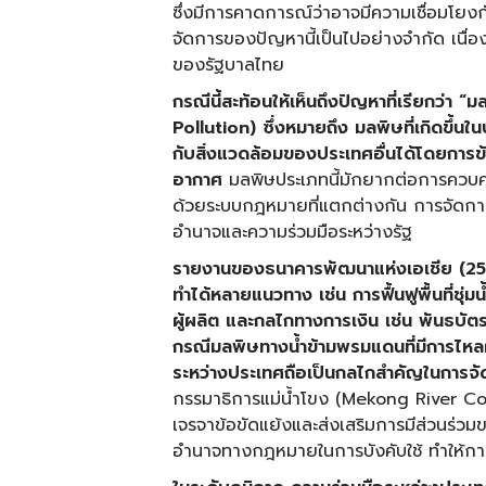
ซึ่งมีการคาดการณ์ว่าอาจมีความเชื่อมโยง
จัดการของปัญหานี้เป็นไปอย่างจำกัด เนื
ของรัฐบาลไทย
กรณีนี้สะท้อนให้เห็นถึงปัญหาที่เรียกว่า 
Pollution) ซึ่งหมายถึง มลพิษที่เกิดขึ้น
กับสิ่งแวดล้อมของประเทศอื่นได้โดยการข
อากาศ
มลพิษประเภทนี้มักยากต่อการควบคุ
ด้วยระบบกฎหมายที่แตกต่างกัน การจัดกา
อำนาจและความร่วมมือระหว่างรัฐ
รายงานของธนาคารพัฒนาแห่งเอเชีย (
25
ทำได้หลายแนวทาง เช่น การฟื้นฟูพื้นที่ช
ผู้ผลิต และกลไกทางการเงิน เช่น พันธบัตร
กรณีมลพิษทางน้ำข้ามพรมแดนที่มีการไห
ระหว่างประเทศถือเป็นกลไกสำคัญในการจ
กรรมาธิการแม่น้ำโขง (Mekong River Co
เจรจาข้อขัดแย้งและส่งเสริมการมีส่วนร่
อำนาจทางกฎหมายในการบังคับใช้ ทำให้กา