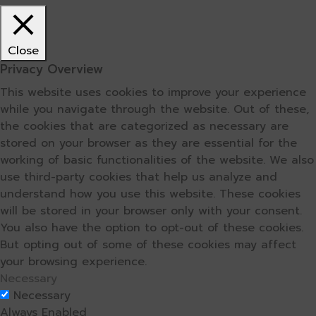
Close
Privacy Overview
This website uses cookies to improve your experience
while you navigate through the website. Out of these,
the cookies that are categorized as necessary are
stored on your browser as they are essential for the
working of basic functionalities of the website. We also
use third-party cookies that help us analyze and
understand how you use this website. These cookies
will be stored in your browser only with your consent.
You also have the option to opt-out of these cookies.
But opting out of some of these cookies may affect
your browsing experience.
Necessary
Necessary
Always Enabled