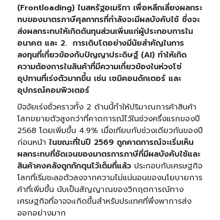
(
Frontloading) ในสหรัฐอเมริกา เพื่อหลีกเลี่ยงผลกระ
ทบของมาตรภาษีศุลกากรที่กำลังจะมีผลบังคับใช้ ซึ่งจะ
ส่งผลกระทบให้เกิดต้นทุนส่วนเพิ่มแก่ผู้ประกอบการใน
อนาคต และ 2. การเติบโตอย่างมีนัยสำคัญในการ
ลงทุนที่เกี่ยวข้องกับปัญญาประดิษฐ์ (AI) ทำให้เกิด
ความต้องการในสินค้าที่มีความเกี่ยวข้องในห่วงโซ่
อุปทานที่เร่งตัวมากขึ้น เช่น เซมิคอนดักเตอร์ และ
อุปกรณ์คอมพิวเตอร์
ปัจจัยเร่งชั่วคราวทั้ง 2 ด้านนี้ทำให้ปริมาณการค้าสินค้า
โลกขยายตัวสูงกว่าที่คาดการณ์ไว้ในช่วงครึ่งแรกของปี
2568 โดยเพิ่มขึ้น 4.9% เมื่อเทียบกับช่วงเดียวกันของปี
ก่อนหน้า
ในขณะที่ในปี
2569 ถูกคาดการณ์จะเริ่มเห็น
ผลกระทบที่ชัดเจนของมาตรการภาษีที่มีผลบังคับใช้และ
สินค้าคงคลังถูกกักตุนไว้เต็มที่แล้ว
ประกอบกับเศรษฐกิจ
โลกที่เริ่มชะลอตัวลงจากความไม่แน่นอนของนโยบายการ
ค้าที่เพิ่มขึ้น นับเป็นสัญญาณของวิกฤตการณ์ทาง
เศรษฐกิจที่อาจจะเกิดขึ้นสำหรับประเทศที่พึ่งพาการส่ง
ออกอย่างมาก