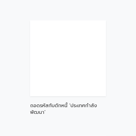
ถอดรหัสกับดักหนี้ ‘ประเทศกำลัง
พัฒนา’