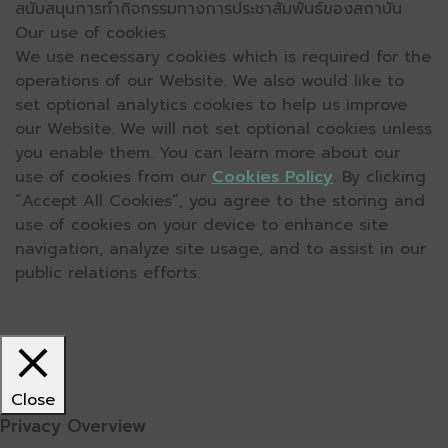
สนับสนุนการทำกิจกรรมทางการประชาสัมพันธ์ของสถาบัน
Our use of cookies
We use necessary cookies which is required for the
operations of our Website. We also would like to
set optional analytics cookies to help us improve
our Website. We will not set optional cookies unless
you enable them. You can learn more about our
use of cookies from our
Cookies Policy
. By clicking
“Accept All Cookies”, you agree to the storing and
use of cookies on your device to enhance site
navigation, analyze site usage, and to assist in our
public relations efforts.
Close
Privacy Overview