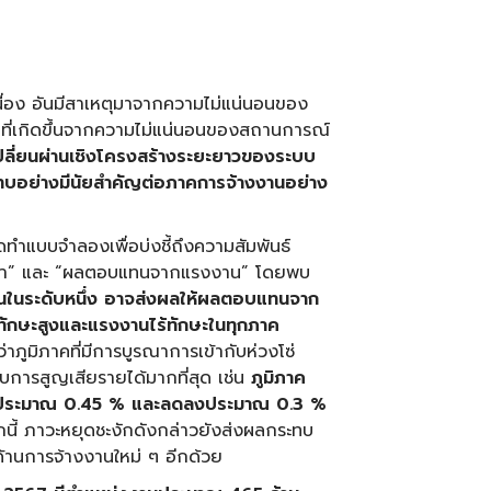
เนื่อง อันมีสาเหตุมาจากความไม่แน่นอนของ
ี่เกิดขึ้นจากความไม่แน่นอนของสถานการณ์
ปลี่ยนผ่านเชิงโครงสร้างระยะยาวของระบบ
ระทบอย่างมีนัยสำคัญต่อภาคการจ้างงานอย่าง
ทำแบบจำลองเพื่อบ่งชี้ถึงความสัมพันธ์
ค้า” และ “ผลตอบแทนจากแรงงาน” โดยพบ
ึ้นในระดับหนึ่ง อาจส่งผลให้ผลตอบแทนจาก
ทักษะสูงและแรงงานไร้ทักษะในทุกภาค
ภูมิภาคที่มีการบูรณาการเข้ากับห่วงโซ่
บการสูญเสียรายได้มากที่สุด เช่น
ภูมิภาค
ึงประมาณ
0.45 % และลดลงประมาณ 0.3 %
กนี้ ภาวะหยุดชะงักดังกล่าวยังส่งผลกระทบ
านการจ้างงานใหม่ ๆ อีกด้วย