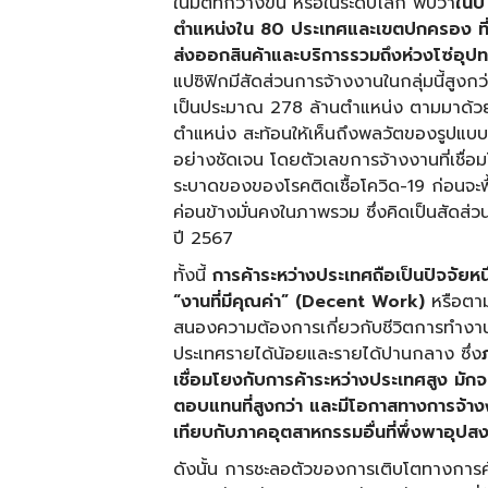
ในมิติที่กว้างขึ้น หรือในระดับโลก พบว่า
ในป
ตำแหน่งใน 80 ประเทศและเขตปกครอง ที่ต
ส่งออกสินค้าและบริการรวมถึงห่วงโซ่อุปทา
แปซิฟิกมีสัดส่วนการจ้างงานในกลุ่มนี้สูงก
เป็นประมาณ 278 ล้านตำแหน่ง ตามมาด้วยภ
ตำแหน่ง สะท้อนให้เห็นถึงพลวัตของรูปแบ
อย่างชัดเจน โดยตัวเลขการจ้างงานที่เชื่
ระบาดของของโรคติดเชื้อโควิด-19 ก่อนจะฟื้
ค่อนข้างมั่นคงในภาพรวม ซึ่งคิดเป็นสัดส
ปี 2567
ทั้งนี้
การค้าระหว่างประเทศถือเป็นปัจจัยหนึ
“งานที่มีคุณค่า” (
Decent Work)
หรือตาม
สนองความต้องการเกี่ยวกับชีวิตการทำงาน
ประเทศรายได้น้อยและรายได้ปานกลาง ซึ่ง
เชื่อมโยงกับการค้าระหว่างประเทศสูง มักจะ
ตอบแทนที่สูงกว่า และมีโอกาสทางการจ้างง
เทียบกับภาคอุตสาหกรรมอื่นที่พึ่งพาอุปส
ดังนั้น การชะลอตัวของการเติบโตทางการ