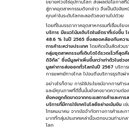
ขยายห่วงโซ่อุปทานโลก ส่งผลต่อโอกาสที่
สู่ภาคอุตสาหกรรมดังกล่าว จึงเป็นปัจจัยหนึ่
คุณค่าในระดับโลกชะลอตัวลงตามไปด้วย
โดยที่ในบรรดาภาคอุตสาหกรรมที่เชื่อมโยง
บริการ มีแนวโน้มเติบโตในอัตราที่เร่งขึ้
48.6 % ในปี 2565 ซึ่งสอดคล้องกับความ
การค้าระหว่างประเทศ
โดยคิดเป็นสัดส่วนร
กลุ่มอุตสาหกรรมที่เติบโตได้รวดเร็วที่สุด
ดิจิทัล” ซึ่งมีมูลค่าเพิ่มขึ้นกว่าเท่าตัวใน
มูลค่าการส่งออกทั่วโลกในปี 2567
บริการเ
การแพทย์ทางไกล ไปจนถึงบริการธุรกิจผ่านเ
อย่างไรก็ตาม การใช้ประโยชน์จากการค้าระห
และมีคุณภาพที่ดีขึ้นนั้นยังคงขาดความต่อเ
ยังคงถูกตัดขาดจากกระแสการค้าและการ
บริการที่มีการใช้เทคโนโลยีอย่างเข้มข้น
เช่
โทรคมนาคม จากข้อจำกัดทางการค้าและการกำ
มากที่กลุ่มประเทศเหล่านี้จะตกขบวนท่ามก
โลก