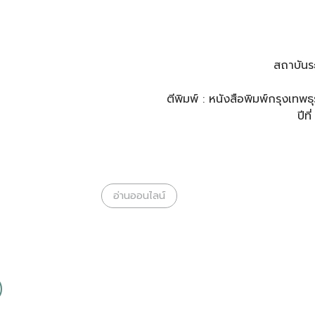
สถาบันร
ตีพิมพ์ : หนังสือพิมพ์กรุงเท
ปีท
อ่านออนไลน์