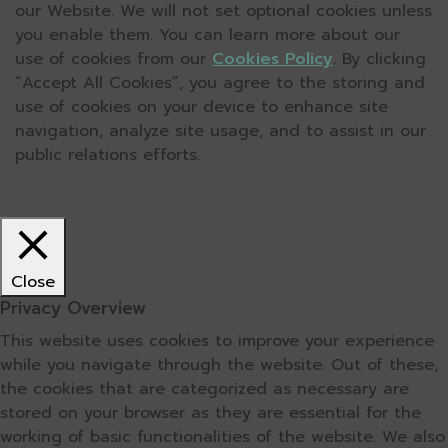
our Website. We will not set optional cookies unless
you enable them. You can learn more about our
use of cookies from our
Cookies Policy
. By clicking
“Accept All Cookies”, you agree to the storing and
use of cookies on your device to enhance site
navigation, analyze site usage, and to assist in our
public relations efforts.
Close
Privacy Overview
This website uses cookies to improve your experience
while you navigate through the website. Out of these,
the cookies that are categorized as necessary are
stored on your browser as they are essential for the
working of basic functionalities of the website. We also