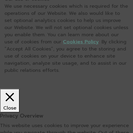
We use necessary cookies which is required for the
operations of our Website. We also would like to
set optional analytics cookies to help us improve
our Website. We will not set optional cookies unless
you enable them. You can learn more about our
use of cookies from our
Cookies Policy
. By clicking
“Accept All Cookies”, you agree to the storing and
use of cookies on your device to enhance site
navigation, analyze site usage, and to assist in our
public relations efforts.
Close
Privacy Overview
This website uses cookies to improve your experience
while you navigate through the website. Out of these,