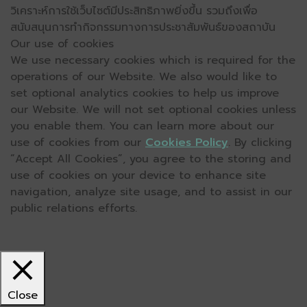
วิเคราะห์การใช้เว็บไซต์มีประสิทธิภาพยิ่งขึ้น รวมถึงเพื่อ
สนับสนุนการทำกิจกรรมทางการประชาสัมพันธ์ของสถาบัน
Our use of cookies
We use necessary cookies which is required for the
operations of our Website. We also would like to
set optional analytics cookies to help us improve
our Website. We will not set optional cookies unless
you enable them. You can learn more about our
use of cookies from our
Cookies Policy
. By clicking
“Accept All Cookies”, you agree to the storing and
use of cookies on your device to enhance site
navigation, analyze site usage, and to assist in our
public relations efforts.
Close