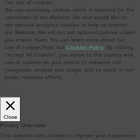
Our use of cookies
We use necessary cookies which is required for the
operations of our Website. We also would like to
set optional analytics cookies to help us improve
our Website. We will not set optional cookies unless
you enable them. You can learn more about our
use of cookies from our
Cookies Policy
. By clicking
“Accept All Cookies”, you agree to the storing and
use of cookies on your device to enhance site
navigation, analyze site usage, and to assist in our
public relations efforts.
Close
Privacy Overview
This website uses cookies to improve your experience