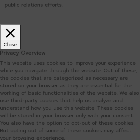
public relations efforts.
Close
Privacy Overview
This website uses cookies to improve your experience
while you navigate through the website. Out of these,
the cookies that are categorized as necessary are
stored on your browser as they are essential for the
working of basic functionalities of the website. We also
use third-party cookies that help us analyze and
understand how you use this website. These cookies
will be stored in your browser only with your consent.
You also have the option to opt-out of these cookies.
But opting out of some of these cookies may affect
your browsing experience.