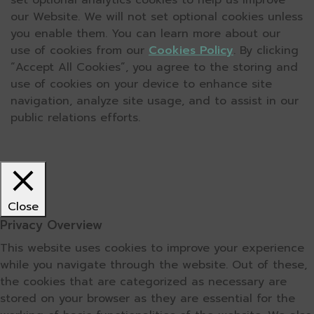
set optional analytics cookies to help us improve
our Website. We will not set optional cookies unless
you enable them. You can learn more about our
use of cookies from our
Cookies Policy
. By clicking
“Accept All Cookies”, you agree to the storing and
use of cookies on your device to enhance site
navigation, analyze site usage, and to assist in our
public relations efforts.
Close
Privacy Overview
This website uses cookies to improve your experience
while you navigate through the website. Out of these,
the cookies that are categorized as necessary are
stored on your browser as they are essential for the