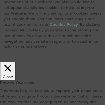
operations of our Website. We also would like to
set optional analytics cookies to help us improve
our Website. We will not set optional cookies unless
you enable them. You can learn more about our
use of cookies from our
Cookies Policy
. By clicking
“Accept All Cookies”, you agree to the storing and
use of cookies on your device to enhance site
navigation, analyze site usage, and to assist in our
public relations efforts.
Close
Privacy Overview
This website uses cookies to improve your experience
while you navigate through the website. Out of these,
the cookies that are categorized as necessary are