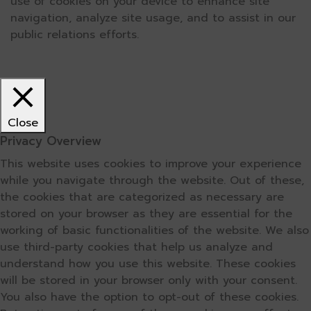
use of cookies on your device to enhance site
navigation, analyze site usage, and to assist in our
public relations efforts.
Close
Privacy Overview
This website uses cookies to improve your experience
while you navigate through the website. Out of these,
the cookies that are categorized as necessary are
stored on your browser as they are essential for the
working of basic functionalities of the website. We also
use third-party cookies that help us analyze and
understand how you use this website. These cookies
will be stored in your browser only with your consent.
You also have the option to opt-out of these cookies.