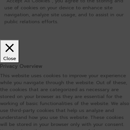
“Accept All Cookies”, you agree to the storing and
use of cookies on your device to enhance site
navigation, analyze site usage, and to assist in our
public relations efforts.
Close
Privacy Overview
This website uses cookies to improve your experience
while you navigate through the website. Out of these,
the cookies that are categorized as necessary are
stored on your browser as they are essential for the
working of basic functionalities of the website. We also
use third-party cookies that help us analyze and
understand how you use this website. These cookies
will be stored in your browser only with your consent.