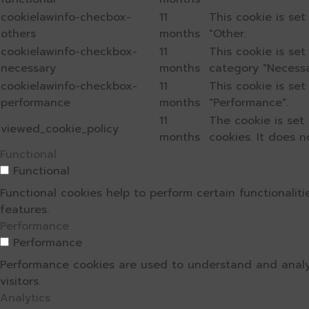
cookielawinfo-checbox-
11
This cookie is se
others
months
"Other.
cookielawinfo-checkbox-
11
This cookie is se
necessary
months
category "Necessa
cookielawinfo-checkbox-
11
This cookie is se
performance
months
"Performance".
11
The cookie is set
viewed_cookie_policy
months
cookies. It does n
Functional
Functional
Functional cookies help to perform certain functionalit
features.
Performance
Performance
Performance cookies are used to understand and analyz
visitors.
Analytics