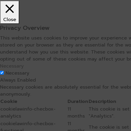
Close
Privacy Overview
This website uses cookies to improve your experience w
stored on your browser as they are essential for the wo
understand how you use this website. These cookies wil
opting out of some of these cookies may affect your b
Necessary
Necessary
Always Enabled
Necessary cookies are absolutely essential for the webs
anonymously.
Cookie
Duration
Description
cookielawinfo-checbox-
11
This cookie is se
analytics
months
"Analytics".
cookielawinfo-checbox-
11
The cookie is set
functional
months