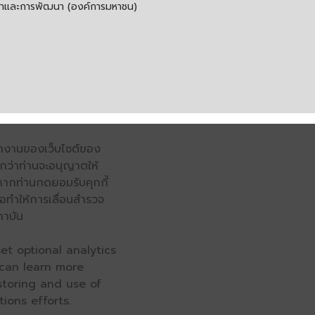
รค้าและการพัฒนา (องค์การมหาชน)
รทำงานของเว็บไซต์ของ
จนกว่าท่านจะอนุญาตให้
หากท่านกดยอมรับคุกกี้
่อทำให้การเลื่อนสำรวจ
ถาบัน
et optional analytics
 can learn more
 storing and use of
ions efforts.